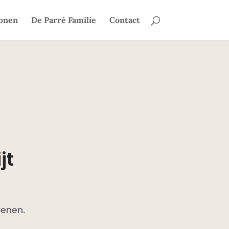
onen
De Parré Familie
Contact
jt
penen.