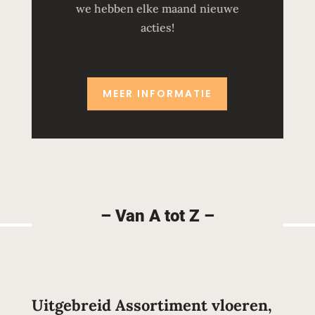
we hebben elke maand nieuwe
acties!
MEER INFORMATIE
– Van A tot Z –
Uitgebreid Assortiment vloeren,