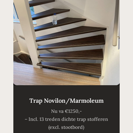
Trap Novilon/Marmoleum
Nu va €1250,-
– Incl. 13 treden dichte trap stofferen
(excl. stootbord)