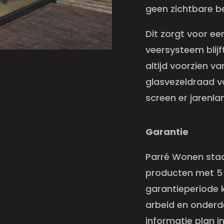
geen zichtbare b
Dit zorgt voor ee
veersysteem blijf
altijd voorzien v
glasvezeldraad v
screen er jarenlan
Garantie
Parré Wonen staa
producten met 5 
garantieperiode 
arbeid en onderde
informatie plan in