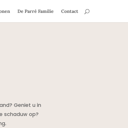
onen
De Parré Familie
Contact
and? Geniet u in
de schaduw op?
ng.