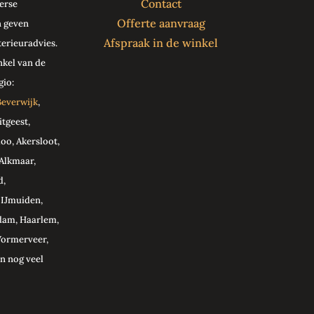
Contact
erse
Offerte aanvraag
n geven
Afspraak in de winkel
terieuradvies.
nkel van de
gio:
Beverwijk
,
tgeest,
oo, Akersloot,
Alkmaar,
d,
 IJmuiden,
dam, Haarlem,
Wormerveer,
n nog veel