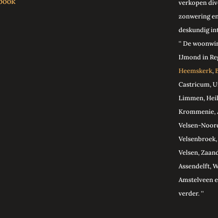
book
verkopen div
zonwering e
deskundig in
'' De woonwi
IJmond in Re
Heemskerk
,
Castricum, Ui
Limmen, Heil
Krommenie, 
Velsen-Noor
Velsenbroek,
Velsen, Zaan
Assendelft, 
Amstelveen e
verder. ''