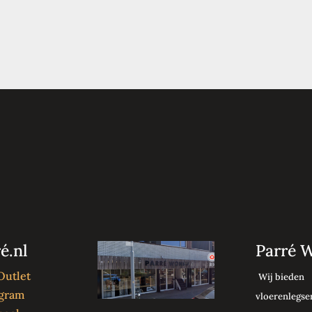
é.nl
Parré 
Outlet
Wij bieden
agram
vloerenlegser