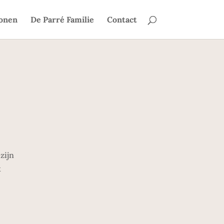
onen
De Parré Familie
Contact
zijn
x